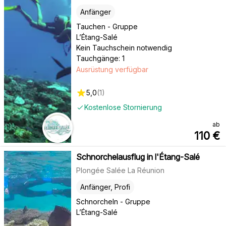
Anfänger
Tauchen - Gruppe
L’Étang-Salé
Kein Tauchschein notwendig
Tauchgänge: 1
Ausrüstung verfügbar
5,0
(
1
)
Kostenlose Stornierung
ab
110
€
Schnorchelausflug in l'Étang-Salé
Plongée Salée La Réunion
Anfänger, Profi
Schnorcheln - Gruppe
L’Étang-Salé