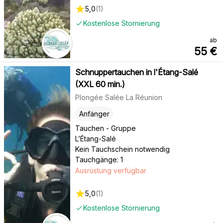
5,0
(
1
)
Kostenlose Stornierung
ab
55
€
Schnuppertauchen in l'Étang-Salé
(XXL 60 min.)
Plongée Salée La Réunion
Anfänger
Tauchen - Gruppe
L’Étang-Salé
Kein Tauchschein notwendig
Tauchgänge: 1
Ausrüstung verfügbar
5,0
(
1
)
Kostenlose Stornierung