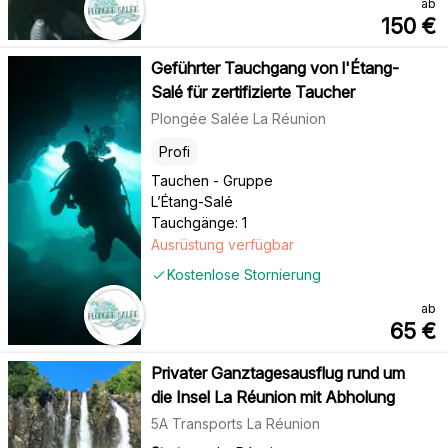
ab
150
€
Geführter Tauchgang von l'Étang-
Salé für zertifizierte Taucher
Plongée Salée La Réunion
Profi
Tauchen - Gruppe
L’Étang-Salé
Tauchgänge: 1
Ausrüstung verfügbar
Kostenlose Stornierung
ab
65
€
Privater Ganztagesausflug rund um
die Insel La Réunion mit Abholung
5A Transports La Réunion