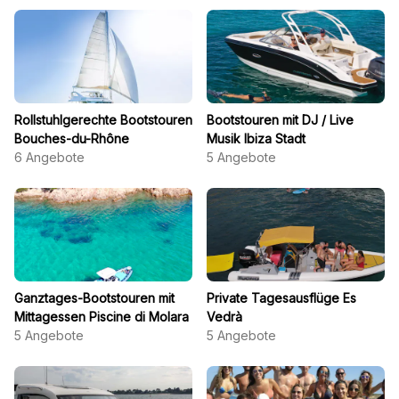
Rollstuhlgerechte Bootstouren
Bootstouren mit DJ / Live
Bouches-du-Rhône
Musik Ibiza Stadt
6
Angebote
5
Angebote
Ganztages-Bootstouren mit
Private Tagesausflüge Es
Mittagessen Piscine di Molara
Vedrà
5
Angebote
5
Angebote