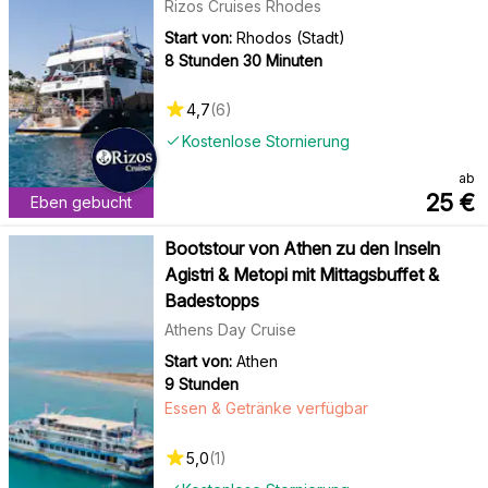
Rizos Cruises Rhodes
Start von:
Rhodos (Stadt)
8 Stunden 30 Minuten
4,7
(
6
)
Kostenlose Stornierung
ab
25
€
Eben gebucht
Bootstour von Athen zu den Inseln
Agistri & Metopi mit Mittagsbuffet &
Badestopps
Athens Day Cruise
Start von:
Athen
9 Stunden
Essen & Getränke verfügbar
5,0
(
1
)