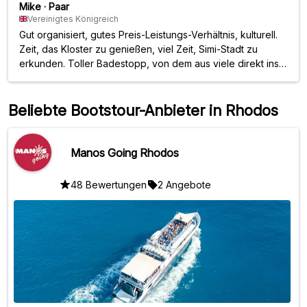
Mike
·
Paar
Vereinigtes Königreich
Gut organisiert, gutes Preis-Leistungs-Verhältnis, kulturell.
Zeit, das Kloster zu genießen, viel Zeit, Simi-Stadt zu
erkunden. Toller Badestopp, von dem aus viele direkt ins
Meer springen konnten. Die Crew war professionell und
freundlich. Das Schiff war sauber. Informative Kommentare.
Wir fühlten uns immer sicher. Die Landschaft war
Beliebte Bootstour-Anbieter in Rhodos
unvergleichlich.
Manos Going Rhodos
48 Bewertungen
2 Angebote