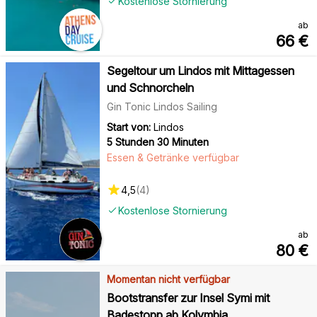
Kostenlose Stornierung
ab
66
€
Segeltour um Lindos mit Mittagessen
und Schnorcheln
Gin Tonic Lindos Sailing
Start von:
Lindos
5 Stunden 30 Minuten
Essen & Getränke verfügbar
4,5
(
4
)
Kostenlose Stornierung
ab
80
€
Momentan nicht verfügbar
Bootstransfer zur Insel Symi mit
Badestopp ab Kolymbia