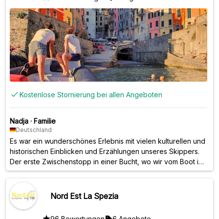
Kostenlose Stornierung bei allen Angeboten
Nadja
·
Familie
Deutschland
Es war ein wunderschönes Erlebnis mit vielen kulturellen und
historischen Einblicken und Erzählungen unseres Skippers.
Der erste Zwischenstopp in einer Bucht, wo wir vom Boot ins
Meer springen, schwimmen und tauchen konnten, war
traumhaft! Der zweite Zwischenstopp in Portovenere war
unglaublich schön, sehenswert, genussreich, farbenfroh,
Nord Est La Spezia
lebendig! Eine mehr als empfehlenswerte Tour!!
96 Bewertungen
6 Angebote