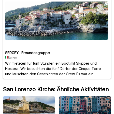
SERGEY
·
Freundesgruppe
Italien
Wir mieteten für fünf Stunden ein Boot mit Skipper und
Hostess. Wir besuchten die fünf Dörfer der Cinque Terre
und lauschten den Geschichten der Crew. Es war ein
fantastisches Erlebnis mit vielen Fotos, einem köstlichen
Mittagessen und einem herrlichen Bad im Meer. Alles war
San Lorenzo Kirche: Ähnliche Aktivitäten
perfekt organisiert: Schon einige Tage vor der Abreise
begleiteten sie uns auf Schritt und Tritt und waren per Chat
immer erreichbar, um uns über Wetter und Seegang auf dem
Laufenden zu halten. Ein fantastisches Erlebnis, absolut
empfehlenswert! 🌟