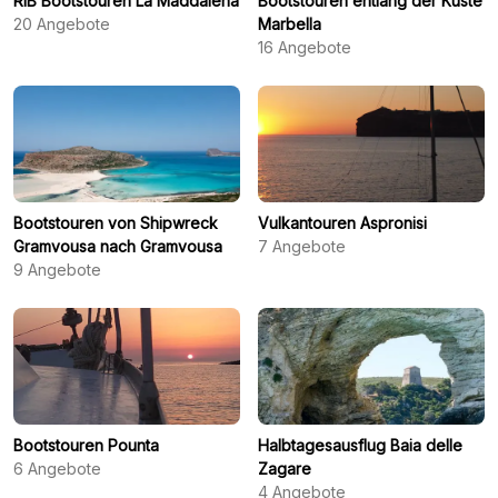
RIB Bootstouren La Maddalena
Bootstouren entlang der Küste
20
Angebote
Marbella
16
Angebote
Bootstouren von Shipwreck
Vulkantouren Aspronisi
Gramvousa nach Gramvousa
7
Angebote
9
Angebote
Bootstouren Pounta
Halbtagesausflug Baia delle
6
Angebote
Zagare
4
Angebote