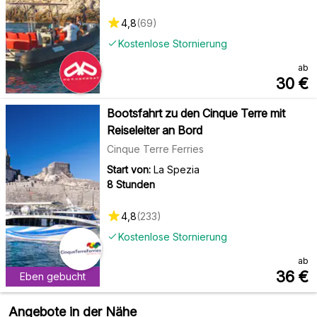
4,8
(
69
)
Kostenlose Stornierung
ab
30
€
Bootsfahrt zu den Cinque Terre mit
Reiseleiter an Bord
Cinque Terre Ferries
Start von:
La Spezia
8 Stunden
4,8
(
233
)
Kostenlose Stornierung
ab
36
€
Eben gebucht
Angebote in der Nähe