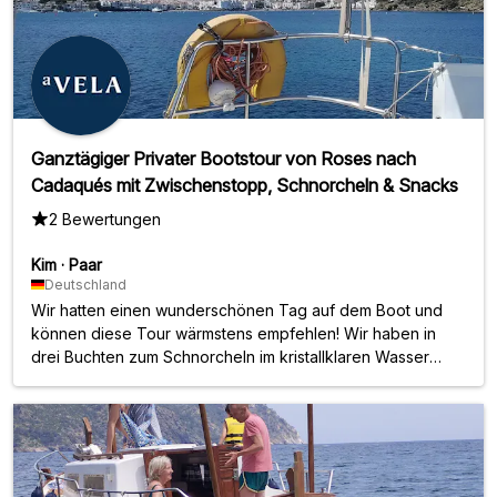
Ganztägiger Privater Bootstour von Roses nach
Cadaqués mit Zwischenstopp, Schnorcheln & Snacks
2 Bewertungen
Kim
·
Paar
Deutschland
Wir hatten einen wunderschönen Tag auf dem Boot und
können diese Tour wärmstens empfehlen! Wir haben in
drei Buchten zum Schnorcheln im kristallklaren Wasser
angehalten, in einer Bucht hatten wir sie sogar ganz für uns
allein! Der Aufenthalt in Cadaqués war sehr flexibel, wir
konnten selbst entscheiden, wie lange wir bleiben wollten.
David ist ein supernetter Reiseleiter!