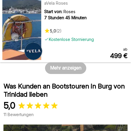
Snacks
aVela Roses
Start von:
Roses
7 Stunden 45 Minuten
5,0
(
2
)
Kostenlose Stornierung
ab
499
€
Mehr anzeigen
Was Kunden an Bootstouren in Burg von
Trinidad lieben
5,0
11 Bewertungen