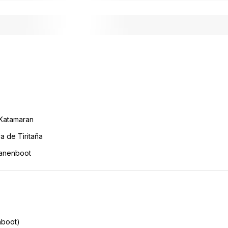
-Katamaran
a de Tiritaña
nanenboot
nboot)