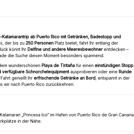
Katamarantrip ab Puerto Rico mit Getränken, Badestopp und
s, der bis zu
250 Personen
Platz bietet, fahrt Ihr entlang der
lück könnt Ihr
Delfine und andere Meeresbewohner
entdecken –
gerade die Suche diesen Moment besonders spannend.
r dem wunderschönen
Playa de Tiritaña
für einen
einstündigen Stopp
d verfügbare Schnorchelequipment
ausprobieren oder eine
Runde
ahrt genießt Ihr
erfrischende Getränke an Bord
, entspannt in der
is wir nach Puerto Rico zurückkehren.
atamaran „Princesa Ico“ im Hafen von Puerto Rico de Gran Canaria
arkplätze in der Nähe.