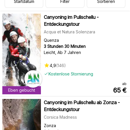
Startdatum
Filter
Sortieren
Canyoning im Pulischellu -
Entdeckungstour
Acqua et Natura Solenzara
Quenza
3 Stunden 30 Minuten
Leicht
,
Ab 7 Jahren
4,9
(
146
)
Kostenlose Stornierung
ab
65
€
Eben gebucht
Canyoning im Pulischellu ab Zonza -
Entdeckungstour
Corsica Madness
Zonza