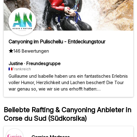
Canyoning im Pulischellu - Entdeckungstour
146 Bewertungen
Justine
·
Freundesgruppe
Frankreich
Guillaume und Isabelle haben uns ein fantastisches Erlebnis
voller Humor, Herzlichkeit und Lachen beschert! Die Tour
war genau so, wie wir sie uns erhofft hatten:
wunderschöne Orte und jede Menge Möglichkeiten zum
Springen und Rutschen! Vielen Dank, Justine und Morgane
(Jumo)
Beliebte Rafting & Canyoning Anbieter in
Corse du Sud (Südkorsika)