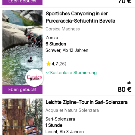
70
€
Eben gebucht
Sportliches Canyoning in der
Purcaraccia-Schlucht in Bavella
Corsica Madness
Zonza
6 Stunden
Schwer
,
Ab 12 Jahren
4,7
(
26
)
Kostenlose Stornierung
ab
80
€
Eben gebucht
Leichte Zipline-Tour in Sari-Solenzara
Acqua et Natura Solenzara
Sari-Solenzara
1 Stunde
Leicht
,
Ab 3 Jahren