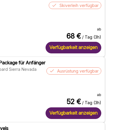
Skiverleih verfügbar
ab
68
€
/ Tag (3h)
Verfügbarkeit anzeigen
h Package für Anfänger
oard Sierra Nevada
Ausrüstung verfügbar
ab
52
€
/ Tag (3h)
Verfügbarkeit anzeigen
evels