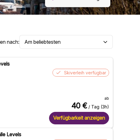
ren nach:
evels
Skiverleih verfügbar
ab
40
€
/ Tag (3h)
Verfügbarkeit anzeigen
lle Levels