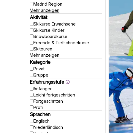
Madrid Region
Mehr anzeigen
Kastilien und León
Huesca
Aktivität
Skikurse Erwachsene
Skikurse Kinder
Snowboardkurse
Freeride & Tiefschneekurse
Skitouren
Mehr anzeigen
Langlaufkurse
Schneeschuhwandern
Kategorie
Heliskiing
Privat
Lawinenkurse/Camps
Gruppe
Park & Freestyle
Erfahrungsstufe
Race Camps
Anfänger
Telemark
Leicht fortgeschritten
Rodeln, Funsport & Co
Fortgeschritten
Ski-Kindergarten
Profi
Eisklettern
Sprachen
Andere Aktivitäten
Englisch
Niederländisch