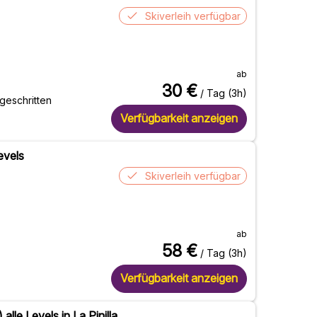
Skiverleih verfügbar
ab
30
€
/ Tag (3h)
tgeschritten
Verfügbarkeit anzeigen
Levels
Skiverleih verfügbar
ab
58
€
/ Tag (3h)
Verfügbarkeit anzeigen
alle Levels in La Pinilla