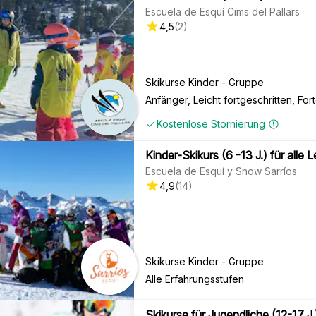
Escuela de Esquí Cims del Pallars
4,5
(
2
)
Skikurse Kinder - Gruppe
Anfänger, Leicht fortgeschritten, For
Kostenlose Stornierung
Kinder-Skikurs (6 -13 J.) für alle 
Escuela de Esquí y Snow Sarríos
4,9
(
14
)
Skikurse Kinder - Gruppe
Alle Erfahrungsstufen
Skikurse für Jugendliche (12-17 J.) 