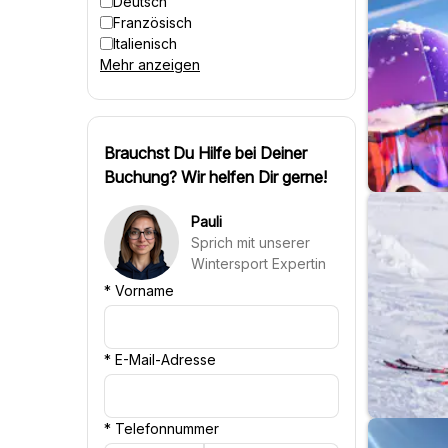
Deutsch
Französisch
Italienisch
Mehr anzeigen
Spanisch
Tschechisch
Polnisch
Ungarisch
Dänisch
Brauchst Du Hilfe bei Deiner
Schwedisch
Buchung? Wir helfen Dir gerne!
Finnisch
Russisch
Pauli
Slowenisch
Sprich mit unserer
Slowakisch
Wintersport Expertin
Portugiesisch
*
Vorname
Kroatisch
*
E-Mail-Adresse
*
Telefonnummer