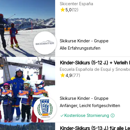
Skicenter España
5,0
(
12
)
Skikurse Kinder - Gruppe
Alle Erfahrungsstufen
Kinder-Skikurs (5-12 J.) + Verlei
Escuela Española de Esquí y Snowb
4,9
(
77
)
Skikurse Kinder - Gruppe
Anfänger, Leicht fortgeschritten
Kostenlose Stornierung
Kinder-Skikurs (5-13 J.) für alle L