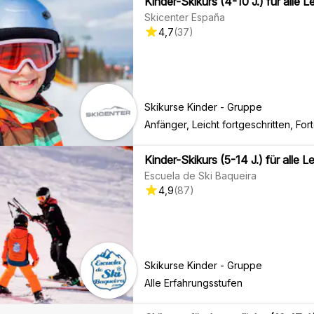
Kinder-Skikurs (4-10 J.) für alle 
Skicenter España
4,7
(
37
)
Skikurse Kinder - Gruppe
Anfänger, Leicht fortgeschritten, For
Kinder-Skikurs (5-14 J.) für alle
Escuela de Ski Baqueira
4,9
(
87
)
Skikurse Kinder - Gruppe
Alle Erfahrungsstufen