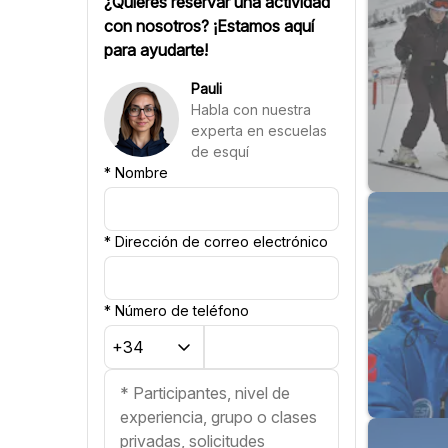
¿Quieres reservar una actividad
Sueco
con nosotros? ¡Estamos aquí
Finlandés
para ayudarte!
Ruso
Esloveno
Pauli
Eslovaco
Habla con nuestra
Portugués
experta en escuelas
Croata
de esquí
*
Nombre
*
Dirección de correo electrónico
*
Número de teléfono