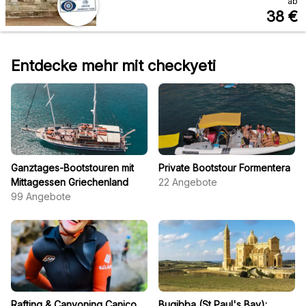
ab
38
€
Entdecke mehr mit checkyeti
Ganztages-Bootstouren mit
Private Bootstour Formentera
Mittagessen Griechenland
22
Angebote
99
Angebote
Rafting & Canyoning Caniço
Bugibba (St Paul's Bay):