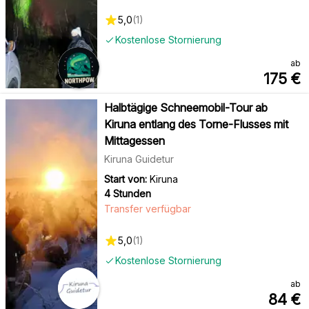
5,0
(
1
)
Kostenlose Stornierung
ab
175
€
Halbtägige Schneemobil-Tour ab
Kiruna entlang des Torne-Flusses mit
Mittagessen
Kiruna Guidetur
Start von:
Kiruna
4 Stunden
Transfer verfügbar
5,0
(
1
)
Kostenlose Stornierung
ab
84
€