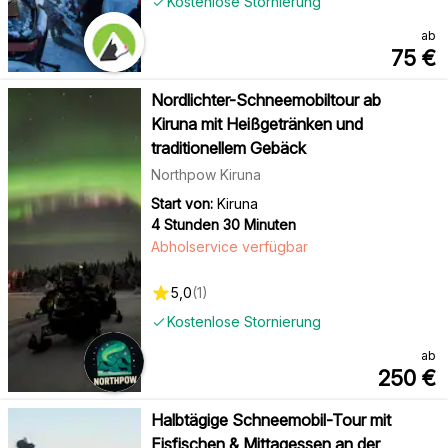
Kostenlose Stornierung
ab
75
€
Nordlichter-Schneemobiltour ab
Kiruna mit Heißgetränken und
traditionellem Gebäck
Northpow Kiruna
Start von:
Kiruna
4 Stunden 30 Minuten
Abholservice verfügbar
5,0
(
1
)
Kostenlose Stornierung
ab
250
€
Halbtägige Schneemobil-Tour mit
Eisfischen & Mittagessen an der