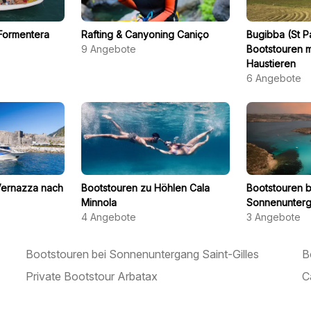
 Formentera
Rafting & Canyoning Caniço
Bugibba (St P
9
Angebote
Bootstouren 
Haustieren
6
Angebote
Vernazza nach
Bootstouren zu Höhlen Cala
Bootstouren b
Minnola
Sonnenunterg
4
Angebote
3
Angebote
Bootstouren bei Sonnenuntergang Saint-Gilles
B
Private Bootstour Arbatax
C