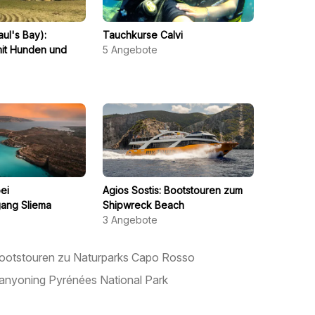
aul's Bay):
Tauchkurse Calvi
mit Hunden und
5
Angebote
ei
Agios Sostis: Bootstouren zum
ang Sliema
Shipwreck Beach
3
Angebote
ootstouren zu Naturparks Capo Rosso
anyoning Pyrénées National Park