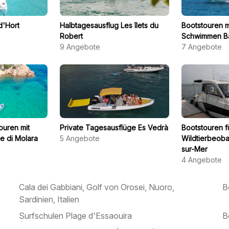
d'Hort
Halbtagesausflug Les îlets du
Bootstouren m
Robert
Schwimmen Ba
9
Angebote
7
Angebote
ouren mit
Private Tagesausflüge Es Vedrà
Bootstouren f
e di Molara
5
Angebote
Wildtierbeobac
sur-Mer
4
Angebote
Cala dei Gabbiani, Golf von Orosei, Nuoro,
B
Sardinien, Italien
Surfschulen Plage d'Essaouira
B