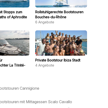
it Stopps zum
Rollstuhlgerechte Bootstouren
ths of Aphrodite
Bouches-du-Rhône
6
Angebote
ür
Private Bootstour Ibiza Stadt
hter La Trinité-
4
Angebote
ootstouren Cannigione
ootstouren mit Mittagessen Scalo Cavallo