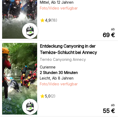
Mittel
,
Ab 12 Jahren
Foto/Video verfügbar
4,9
(
18
)
ab
69
€
Entdeckung Canyoning in der
Ternèze-Schlucht bei Annecy
Terréo Canyoning Annecy
Curienne
2 Stunden 30 Minuten
Leicht
,
Ab 8 Jahren
Foto/Video verfügbar
5,0
(
2
)
ab
55
€