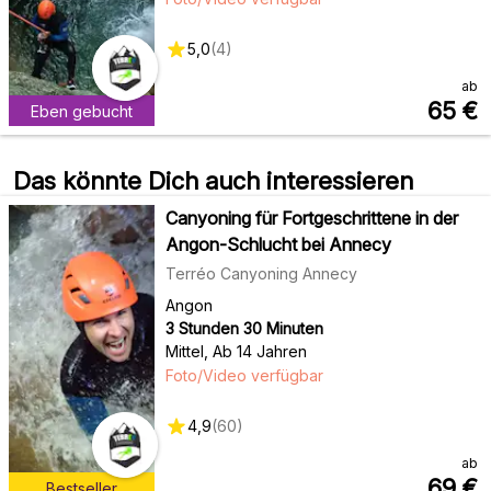
5,0
(
4
)
ab
65
€
Eben gebucht
Das könnte Dich auch interessieren
Canyoning für Fortgeschrittene in der
Angon-Schlucht bei Annecy
Terréo Canyoning Annecy
Angon
3 Stunden 30 Minuten
Mittel
,
Ab 14 Jahren
Foto/Video verfügbar
4,9
(
60
)
ab
69
€
Bestseller