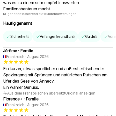
was es zu einem sehr empfehlenswerten
Familienabenteuer macht.
KI-generiert basierend auf Kundenbewertungen
Häufig genannt
Sicherheit
5
Anfängerfreundlich
5
Guide
5
Adre
Jérôme
·
Familie
Frankreich
·
August 2026
Ein kurzer, etwas sportlicher und äußerst erfrischender
Spaziergang mit Sprüngen und natürlichen Rutschen am
Ufer des Sees von Annecy.
Ein wahrer Genuss.
Aus dem Französischen übersetzt
Original anzeigen
Florence+
·
Familie
Frankreich
·
August 2026