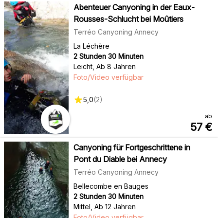
Abenteuer Canyoning in der Eaux-
Rousses-Schlucht bei Moûtiers
Terréo Canyoning Annecy
La Léchère
2 Stunden 30 Minuten
Leicht
,
Ab 8 Jahren
Foto/Video verfügbar
5,0
(
2
)
ab
57
€
Canyoning für Fortgeschrittene in
Pont du Diable bei Annecy
Terréo Canyoning Annecy
Bellecombe en Bauges
2 Stunden 30 Minuten
Mittel
,
Ab 12 Jahren
Foto/Video verfügbar