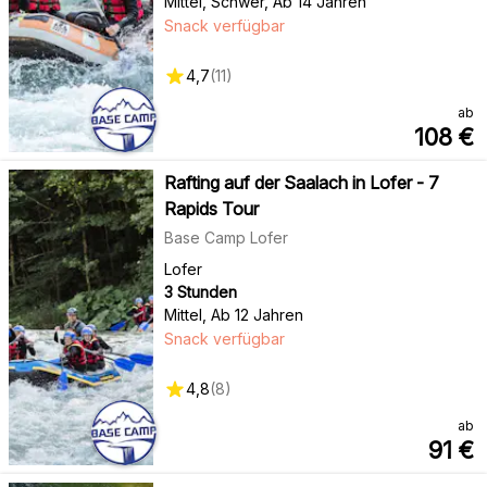
Mittel, Schwer
,
Ab 14 Jahren
Snack verfügbar
4,7
(
11
)
ab
108
€
Rafting auf der Saalach in Lofer - 7
Rapids Tour
Base Camp Lofer
Lofer
3 Stunden
Mittel
,
Ab 12 Jahren
Snack verfügbar
4,8
(
8
)
ab
91
€