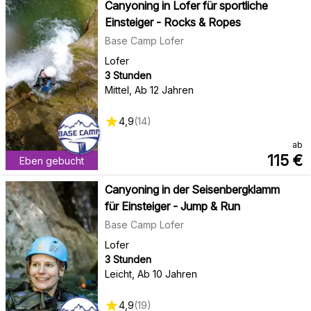
Canyoning in Lofer für sportliche
Einsteiger - Rocks & Ropes
Base Camp Lofer
Lofer
3 Stunden
Mittel
,
Ab 12 Jahren
4,9
(
14
)
ab
115
€
Eben gebucht
Canyoning in der Seisenbergklamm
für Einsteiger - Jump & Run
Base Camp Lofer
Lofer
3 Stunden
Leicht
,
Ab 10 Jahren
4,9
(
19
)