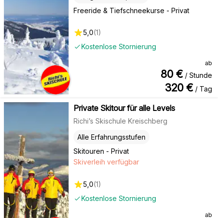
Freeride & Tiefschneekurse - Privat
5,0
(
1
)
Kostenlose Stornierung
ab
80
€
/ Stunde
320
€
/ Tag
Private Skitour für alle Levels
Richi’s Skischule Kreischberg
Alle Erfahrungsstufen
Skitouren - Privat
Skiverleih verfügbar
5,0
(
1
)
Kostenlose Stornierung
ab