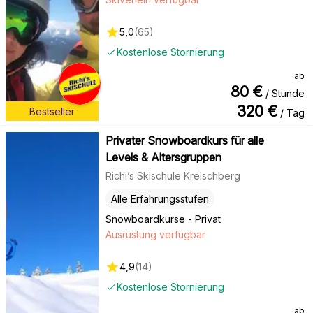
5,0
(
65
)
Kostenlose Stornierung
ab
80
€
/ Stunde
320
€
Bestseller
/ Tag
Privater Snowboardkurs für alle
Levels & Altersgruppen
Richi’s Skischule Kreischberg
Alle Erfahrungsstufen
Snowboardkurse - Privat
Ausrüstung verfügbar
4,9
(
14
)
Kostenlose Stornierung
ab