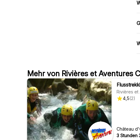
W
G
W
Mehr von Rivières et Aventures 
Flusstrekk
Rivières e
4,5
(
2
)
Château d
3 Stunden 