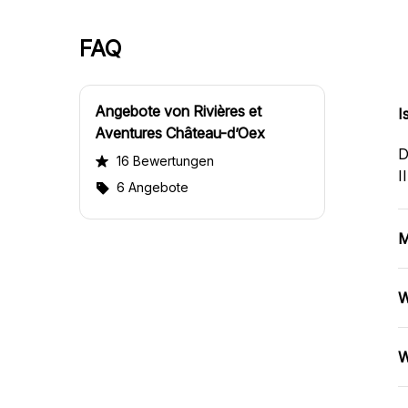
FAQ
Angebote von Rivières et
I
Aventures Château-d’Oex
D
16 Bewertungen
I
6 Angebote
M
W
W