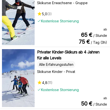
Skikurse Erwachsene - Gruppe
5,0
(
3
)
Kostenlose Stornierung
ab
65
€
/ Stunde
75
€
/ Tag (3h)
Privater Kinder-Skikurs ab 4 Jahren
für alle Levels
Alle Erfahrungsstufen
Skikurse Kinder - Privat
4,8
(
11
)
Kostenlose Stornierung
ab
50
€
/ Stunde