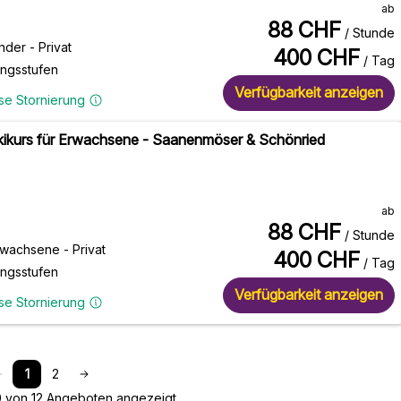
ab
88
CHF
/ Stunde
nder - Privat
400
CHF
/ Tag
ungsstufen
Verfügbarkeit anzeigen
se Stornierung
Skikurs für Erwachsene - Saanenmöser & Schönried
ab
88
CHF
/ Stunde
rwachsene - Privat
400
CHF
/ Tag
ungsstufen
Verfügbarkeit anzeigen
se Stornierung
1
2
10 von 12 Angeboten angezeigt