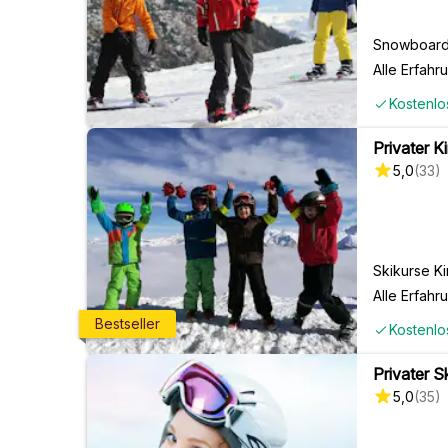
Snowboard
Alle Erfahr
Kostenlo
Privater K
5,0
(
33
)
Skikurse Ki
Alle Erfahr
Bestseller
Kostenlo
Privater S
5,0
(
35
)