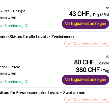
ab
kurse - Gruppe
43
CHF
/ Tag (2.5h)
ungsstufen
Verfügbarkeit anzeigen
se Stornierung
inder-Skikurs für alle Levels - Zweisimmen
Skiverleih verfügbar
ab
80
CHF
/ Stunde
nder - Privat
380
CHF
/ Tag
ungsstufen
Verfügbarkeit anzeigen
se Stornierung
kikurs für Erwachsene aller Levels - Zweisimmen
Skiverleih verfügbar