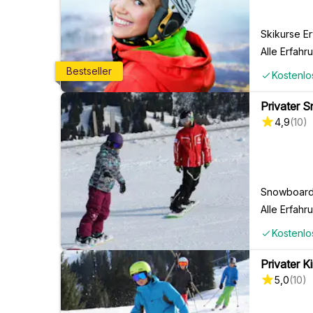
Skikurse E
Alle Erfahr
Bestseller
Kostenlo
Privater 
4,9
(
10
)
Snowboardk
Alle Erfahr
Kostenlo
Privater 
5,0
(
10
)