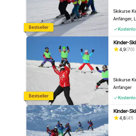
Skikurse K
Anfänger, L
Bestseller
Kostenlo
Kinder-Ski
4,9
(
70
)
Skikurse K
Anfänger
Bestseller
Kostenlo
Kinder-Ski
4,8
(
41
)