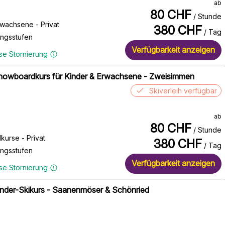
ab
80
CHF
/ Stunde
rwachsene - Privat
380
CHF
/ Tag
ungsstufen
Verfügbarkeit anzeigen
se Stornierung
Snowboardkurs für Kinder & Erwachsene - Zweisimmen
Skiverleih verfügbar
ab
80
CHF
/ Stunde
urse - Privat
380
CHF
/ Tag
ungsstufen
Verfügbarkeit anzeigen
se Stornierung
Kinder-Skikurs - Saanenmöser & Schönried