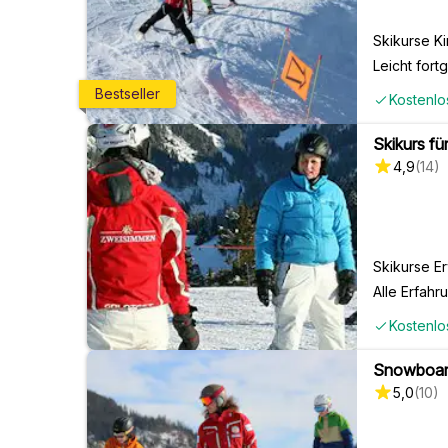
Skikurse K
Leicht fortg
Bestseller
Kostenlo
Skikurs fü
4,9
(
14
)
Skikurse E
Alle Erfahr
Kostenlo
Snowboardk
5,0
(
10
)