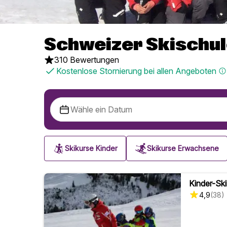
Schweizer Skischu
310 Bewertungen
Kostenlose Stornierung bei allen Angeboten
Skikurse Kinder
Skikurse Erwachsene
Kinder-Ski
4,9
(
38
)