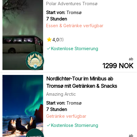
Polar Adventures Tromsø
Start von:
Tromsø
7 Stunden
Essen & Getränke verfügbar
4,0
(
1
)
Kostenlose Stornierung
ab
1299
NOK
Nordlichter-Tour im Minibus ab
Tromsø mit Getränken & Snacks
Amazing Arctic
Start von:
Tromsø
7 Stunden
Getränke verfügbar
Kostenlose Stornierung
ab