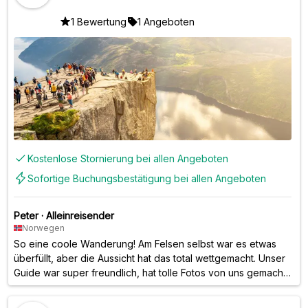
1 Bewertung
1 Angeboten
Kostenlose Stornierung bei allen Angeboten
Sofortige Buchungsbestätigung bei allen Angeboten
Peter
·
Alleinreisender
Norwegen
So eine coole Wanderung! Am Felsen selbst war es etwas
überfüllt, aber die Aussicht hat das total wettgemacht. Unser
Guide war super freundlich, hat tolle Fotos von uns gemacht
und uns sogar eine alternative Route gezeigt, damit wir den
vielbefahrenen Hauptweg auf dem Weg nach oben