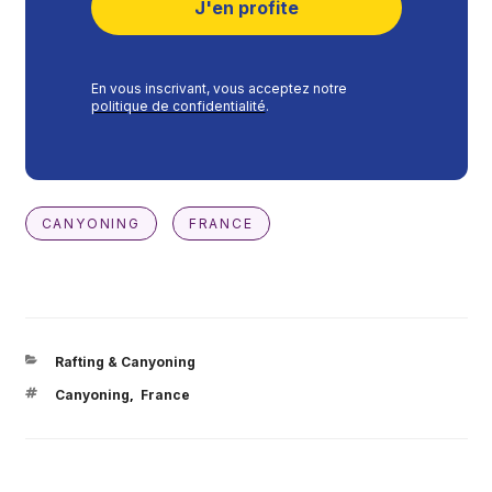
J'en profite
En vous inscrivant, vous acceptez notre
politique de confidentialité
.
CANYONING
FRANCE
CATÉGORIES
Rafting & Canyoning
ÉTIQUETTES
Canyoning
France
,