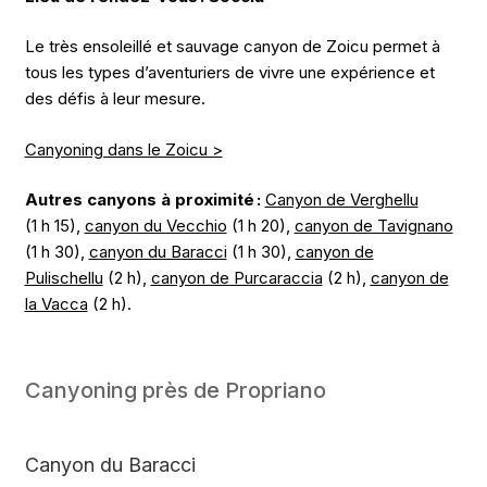
Le très ensoleillé et sauvage canyon de Zoicu permet à
tous les types d’aventuriers de vivre une expérience et
des défis à leur mesure.
Canyoning dans le Zoicu >
Autres canyons à proximité :
Canyon de Verghellu
(1 h 15),
canyon du Vecchio
(1 h 20),
canyon de Tavignano
(1 h 30),
canyon du Baracci
(1 h 30),
canyon de
Pulischellu
(2 h),
canyon de Purcaraccia
(2 h),
canyon de
la Vacca
(2 h).
Canyoning près de Propriano
Canyon du Baracci