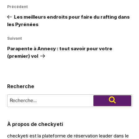
Navigation
Article
Précédent
de
précédent
Les meilleurs endroits pour faire du rafting dans
l’article
les Pyrénées
Article
Suivant
suivant
Parapente à Annecy : tout savoir pour votre
(premier) vol
Recherche
Recherche
pour
Recherche
:
À propos de checkyeti
checkyeti est la plateforme de réservation leader dans le