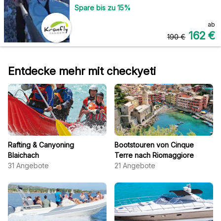
Spare bis zu
15
%
ab
162
€
190
€
Entdecke mehr mit checkyeti
Rafting & Canyoning
Bootstouren von Cinque
Blaichach
Terre nach Riomaggiore
31
Angebote
21
Angebote