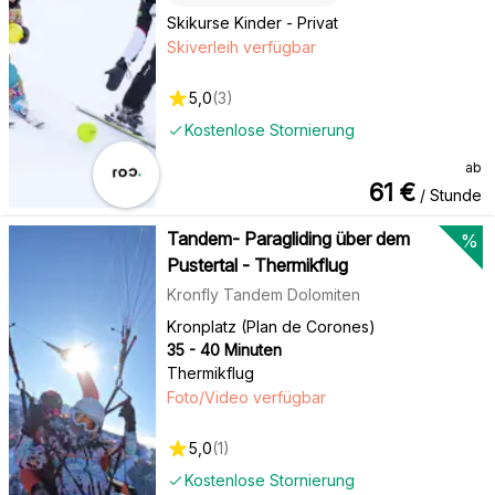
Skikurse Kinder - Privat
Skiverleih verfügbar
5,0
(
3
)
Kostenlose Stornierung
ab
61
€
/ Stunde
Tandem- Paragliding über dem
%
Pustertal - Thermikflug
Kronfly Tandem Dolomiten
Kronplatz (Plan de Corones)
35 - 40 Minuten
Thermikflug
Foto/Video verfügbar
5,0
(
1
)
Kostenlose Stornierung