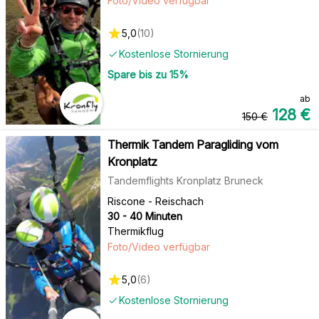
Foto/Video verfügbar
5,0
(
10
)
Kostenlose Stornierung
Spare bis zu
15
%
ab
128
€
150
€
Thermik Tandem Paragliding vom
Kronplatz
Tandemflights Kronplatz Bruneck
Riscone - Reischach
30 - 40 Minuten
Thermikflug
Foto/Video verfügbar
5,0
(
6
)
Kostenlose Stornierung