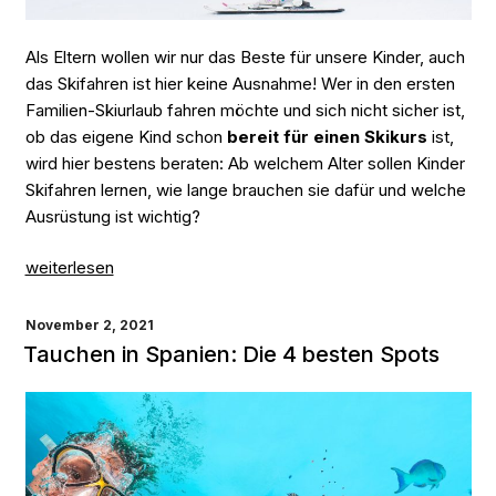
Als Eltern wollen wir nur das Beste für unsere Kinder, auch
das Skifahren ist hier keine Ausnahme! Wer in den ersten
Familien-Skiurlaub fahren möchte und sich nicht sicher ist,
ob das eigene Kind schon
bereit für einen Skikurs
ist,
wird hier bestens beraten: Ab welchem Alter sollen Kinder
Skifahren lernen, wie lange brauchen sie dafür und welche
Ausrüstung ist wichtig?
„Der
weiterlesen
erste
Kinderskikurs:
VERÖFFENTLICHT
November 2, 2021
3
AM
Tauchen in Spanien: Die 4 besten Spots
Tipps
für
Eltern“