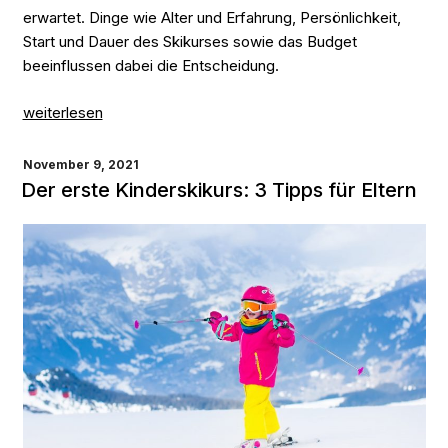
erwartet. Dinge wie Alter und Erfahrung, Persönlichkeit,
Start und Dauer des Skikurses sowie das Budget
beeinflussen dabei die Entscheidung.
„Gruppenskikurs
weiterlesen
vs.
privater
VERÖFFENTLICHT
November 9, 2021
Skikurs:
AM
Der erste Kinderskikurs: 3 Tipps für Eltern
Welcher
passt
am
besten
zu
mir?“