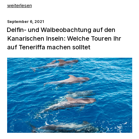
„Tauchen
weiterlesen
in
Spanien:
VERÖFFENTLICHT
September 6, 2021
Die
AM
Delfin- und Walbeobachtung auf den
4
Kanarischen Inseln: Welche Touren Ihr
besten
auf Teneriffa machen solltet
Spots“