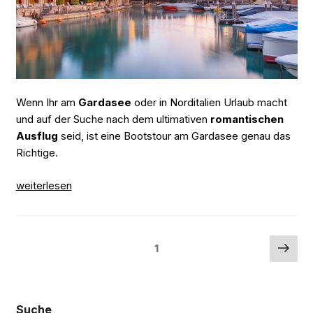
machen
solltet“
Wenn Ihr am
Gardasee
oder in Norditalien Urlaub macht
und auf der Suche nach dem ultimativen
romantischen
Ausflug
seid, ist eine Bootstour am Gardasee genau das
Richtige.
„Romantische
weiterlesen
Bootstouren
am
Gardasee:
Beitragsnavigation
Näc
Seite
1
Tipps
Seit
für
den
perfekten
Suche