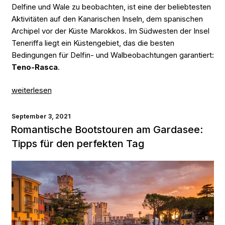
Delfine und Wale zu beobachten, ist eine der beliebtesten
Aktivitäten auf den Kanarischen Inseln, dem spanischen
Archipel vor der Küste Marokkos. Im Südwesten der Insel
Teneriffa liegt ein Küstengebiet, das die besten
Bedingungen für Delfin- und Walbeobachtungen garantiert:
Teno-Rasca
.
„Delfin-
weiterlesen
und
Walbeobachtung
VERÖFFENTLICHT
September 3, 2021
auf
AM
Romantische Bootstouren am Gardasee:
den
Tipps für den perfekten Tag
Kanarischen
Inseln:
Welche
Touren
Ihr
auf
Teneriffa