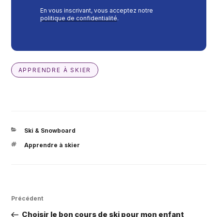
En vous inscrivant, vous acceptez notre
politique de confidentialité
.
APPRENDRE À SKIER
CATÉGORIES
Ski & Snowboard
ÉTIQUETTES
Apprendre à skier
Navigation
Article
Précédent
de
précédent
Choisir le bon cours de ski pour mon enfant