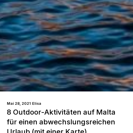
VERÖFFENTLICHT
Mai 28, 2021
Elisa
AM
8 Outdoor-Aktivitäten auf Malta
für einen abwechslungsreichen
Urlaub (mit einer Karte)