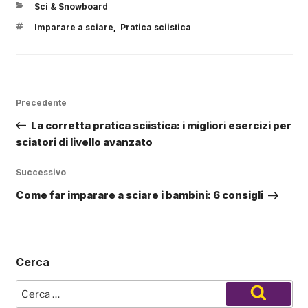
CATEGORIE
Sci & Snowboard
TAG
Imparare a sciare
Pratica sciistica
,
Navigazione
Articolo
Precedente
articoli
precedente:
La corretta pratica sciistica: i migliori esercizi per
sciatori di livello avanzato
Articolo
Successivo
successivo
Come far imparare a sciare i bambini: 6 consigli
Cerca
Cerca:
Cerca