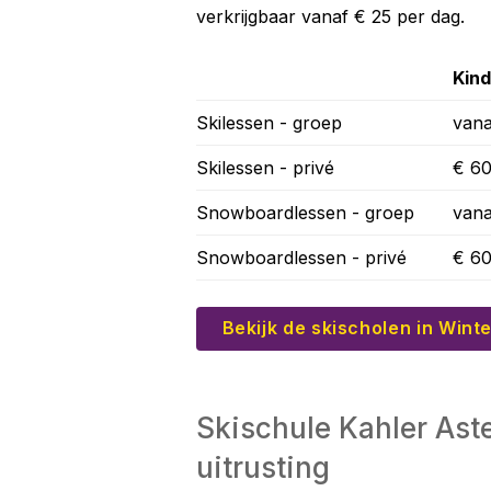
verkrijgbaar vanaf € 25 per dag.
Kin
Skilessen - groep
vana
Skilessen - privé
€ 60
Snowboardlessen - groep
vana
Snowboardlessen - privé
€ 60
Bekijk de skischolen in Wint
Skischule Kahler Aste
uitrusting