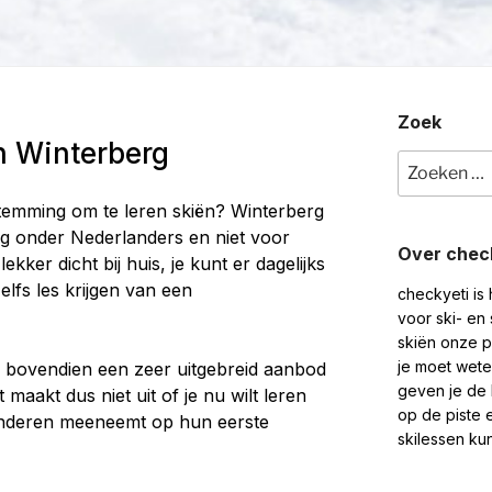
Zoek
n Winterberg
Zoeken
naar:
temming om te leren skiën?
Winterberg
ng onder Nederlanders en niet voor
Over chec
 lekker dicht bij huis, je kunt er dagelijks
elfs les krijgen van een
checkyeti is
voor ski- en
skiën onze pa
je moet wet
n bovendien een zeer uitgebreid aanbod
geven je de b
maakt dus niet uit of je nu wilt leren
op de piste 
e kinderen meeneemt op hun eerste
skilessen kun