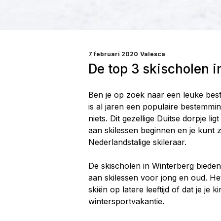
GEPLAATST
7 februari 2020
Valesca
OP
De top 3 skischolen i
Ben je op zoek naar een leuke bes
is al jaren een populaire bestemmi
niets. Dit gezellige Duitse dorpje ligt
aan skilessen beginnen en je kunt z
Nederlandstalige skileraar.
De skischolen in Winterberg biede
aan skilessen voor jong en oud. Het 
skiën op latere leeftijd of dat je j
wintersportvakantie.