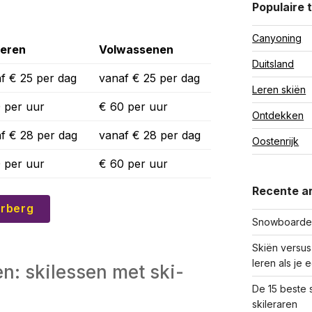
Populaire 
Canyoning
deren
Volwassenen
Duitsland
f € 25 per dag
vanaf € 25 per dag
Leren skiën
 per uur
€ 60 per uur
Ontdekken
f € 28 per dag
vanaf € 28 per dag
Oostenrijk
 per uur
€ 60 per uur
Recente ar
erberg
Snowboarden
Skiën versus
leren als je
n: skilessen met ski-
De 15 beste 
skileraren