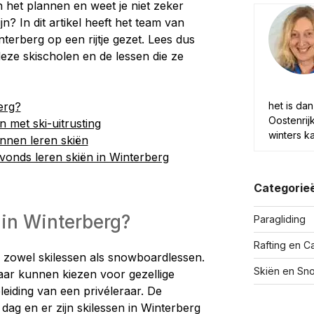
 het plannen en weet je niet zeker
jn? In dit artikel heeft het team van
nterberg op een rijtje gezet. Lees dus
eze skischolen en de lessen die ze
het is da
erg?
Oostenrij
n met ski-uitrusting
winters k
nnen leren skiën
vonds leren skiën in Winterberg
Categorie
 in Winterberg?
Paragliding
Rafting en C
 zowel skilessen als snowboardlessen.
Skiën en Sn
aar kunnen kiezen voor gezellige
leiding van een privéleraar. De
dag en er zijn skilessen in Winterberg